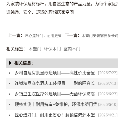
为家装环保建材标杆，用自然生态的产品力量，为每个家庭
造纯净、安全、舒适的理想居家空间。
上一篇：
下一篇：
匠心造好门，耐用更省
木塑门安装需要多长
心！解锁信鸿源木塑门硬核品质
间？
相关标签：
木塑门
环保木门
室内木门
相关信息：
乡村自建房批量改造项目——高性价比全屋
[2026/7/22]
防潮家装门
连锁精品商务酒店工装项目——耐磨隔音长
[2026/7/13]
效运营方案
乡镇卫生院医疗公建项目——无菌环保防腐
[2026/6/23]
专用木塑门
硬核实测｜耐用抗造+免维护，环保木塑门凭
[2026/6/10]
什么吊打传统室内门？
匠心造好门，耐用更省心！解锁信鸿源木塑
[2026/4/21]