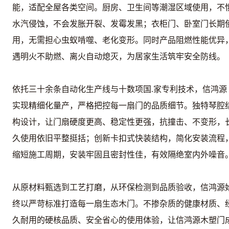
能，适配全屋各类空间。厨房、卫生间等潮湿区域使用，不
水汽侵蚀，不会发胀开裂、发霉发黑；衣柜门、卧室门长期
用，无需担心虫蚁啃噬、老化变形。同时产品阻燃性能优异
遇明火不助燃、离火自动熄灭，为居家生活筑牢安全防线。
依托三十余条自动化生产线与十数项国.家专利技术，信鸿源
实现精细化量产，严格把控每一扇门的品质细节。独特琴腔
构设计，让门扇硬度更高、稳定性更强，抗撞击、不变形，
久使用依旧平整挺括；创新卡扣式快装结构，简化安装流程
缩短施工周期，安装牢固且密封性佳，有效隔绝室内外噪音
从原材料甄选到工艺打磨，从环保检测到品质验收，信鸿源
终以严苛标准打造每一扇生态木门。不掺杂质的健康材质、
久耐用的硬核品质、安全省心的使用体验，让信鸿源木塑门